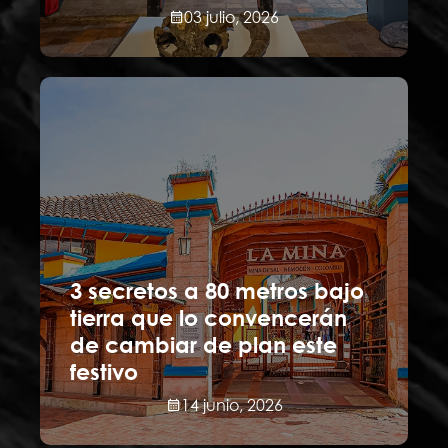
03 julio, 2026
3 secretos a 80 metros bajo
tierra que lo convencerán
de cambiar de plan este
festivo
14 junio, 2026